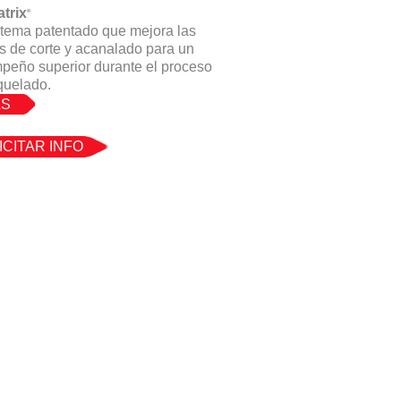
trix
®
stema patentado que mejora las
s de corte y acanalado para un
peño superior durante el proceso
quelado.
S
ICITAR INFO