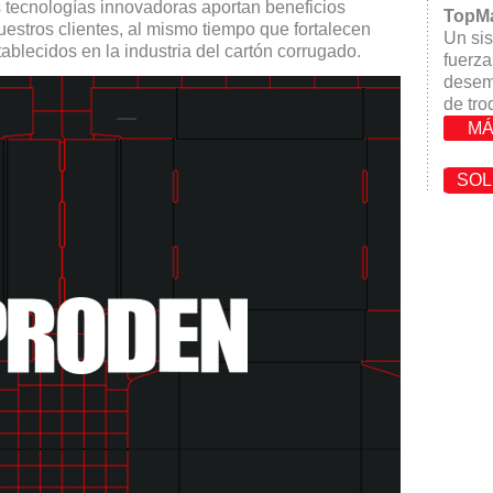
s tecnologías innovadoras aportan beneficios
TopMa
estros clientes, al mismo tiempo que fortalecen
Un si
ablecidos en la industria del cartón corrugado.
fuerza
desem
de tro
MÁ
SOL