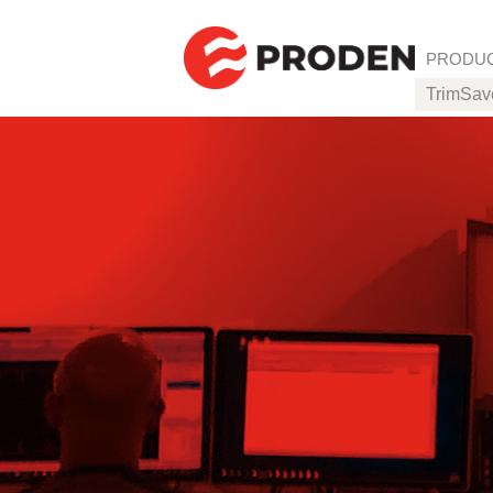
Skip to 
PRODU
TrimSav