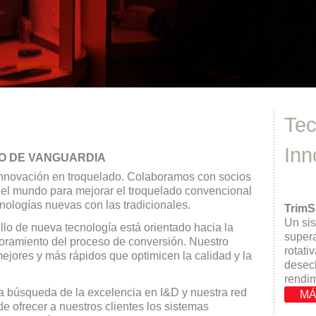
Tec
Inn
O DE VANGUARDIA
 innovación en troquelado. Colaboramos con socios
do el mundo para mejorar el troquelado convencional
cnologías nuevas con las tradicionales.
TrimS
Un sis
lo de nueva tecnología está orientado hacia la
supera
oramiento del proceso de conversión. Nuestro
rotati
ejores y más rápidos que optimicen la calidad y la
desech
rendim
a búsqueda de la excelencia en I&D y nuestra red
MÁ
 ofrecer a nuestros clientes los sistemas