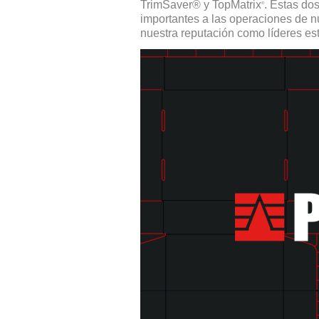
TrimSaver® y TopMatrix
. Estas do
®
importantes a las operaciones de nu
nuestra reputación como líderes est