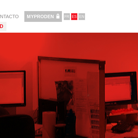
NTACTO
MYPRODEN
FR
ES
EN
&D