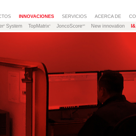
content
CTOS
INNOVACIONES
SERVICIOS
ACERCA DE
CO
er
System
TopMatrix
JoncoScore
New innovation
I
®
®
MR