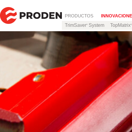
Skip to content
PRODUCTOS
INNOVACION
TrimSaver
System
TopMatrix
®
®