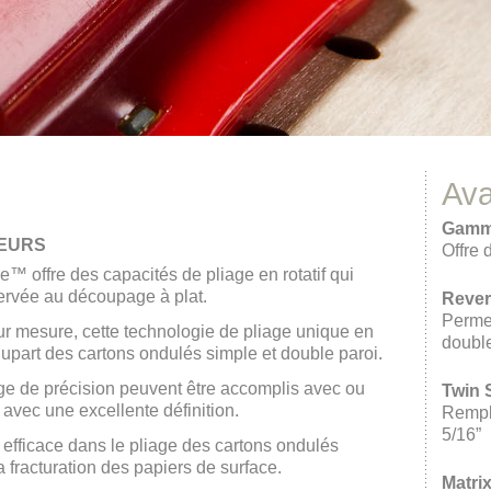
Av
Gamme
TEURS
Offre 
™ offre des capacités de pliage en rotatif qui
servée au découpage à plat.
Reve
Permet
r mesure, cette technologie de pliage unique en
double
plupart des cartons ondulés simple et double paroi.
iage de précision peuvent être accomplis avec ou
Twin
, avec une excellente définition.
Rempla
5/16”
efficace dans le pliage des cartons ondulés
fracturation des papiers de surface.
Matri