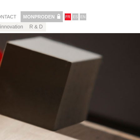
ONTACT
MONPRODEN
FR
ES
EN
innovation
R & D