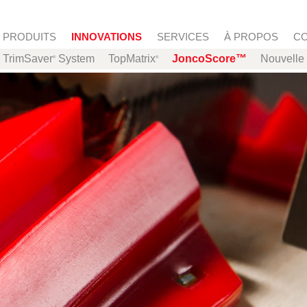
Aller au contenu principal
PRODUITS
INNOVATIONS
SERVICES
À PROPOS
C
TrimSaver
System
TopMatrix
JoncoScore™
Nouvelle 
®
®