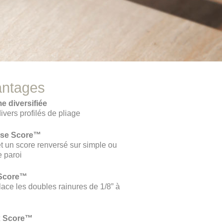
antages
 diversifiée
divers profilés de pliage
rse Score™
 un score renversé sur simple ou
 paroi
 Score™
ce les doubles rainures de 1/8” à
x Score™