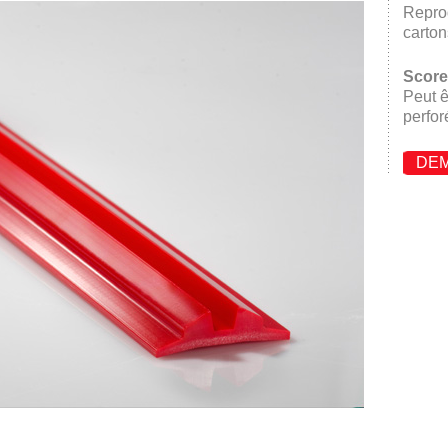
Reprod
carton
Score
Peut ê
perfor
DEM