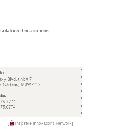
culatrice d’économies
to
xy Blvd, unit # 7
o, (Ontario) M9W 4Y5
a
 Map
675.7774
675.0774
[
Inspirere Innovations Network
]