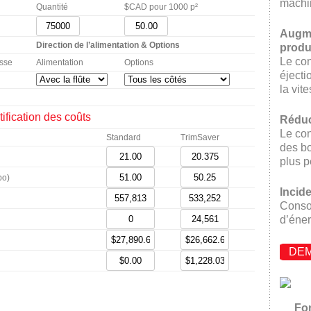
machi
Quantité
$CAD pour 1000 p²
Augme
Direction de l’alimentation & Options
produ
Le con
esse
Alimentation
Options
éjecti
la vit
tification des coûts
Réduc
Le con
Standard
TrimSaver
des bo
plus p
po)
Incid
Consom
d’éner
DEM
Fo