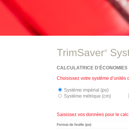
TrimSaver
Sys
®
CALCULATRICE D’ÉCONOMIES
Choisissez votre système d’unités
Système impérial (po)
Système métrique (cm)
Saisissez vos données pour le cal
Format de feuille (po)