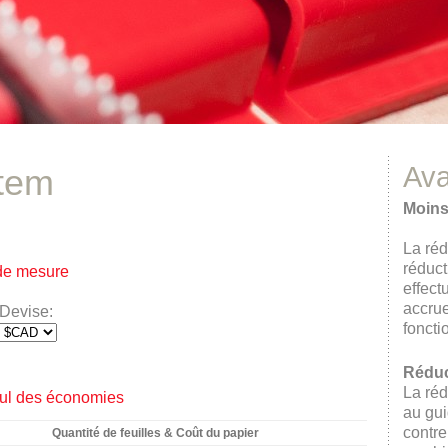
Av
tem
Moins
La réd
réduct
 de mesure
effect
accrue
Devise:
foncti
Réduc
La réd
cul des économies
au gui
contrep
Quantité de feuilles & Coût du papier