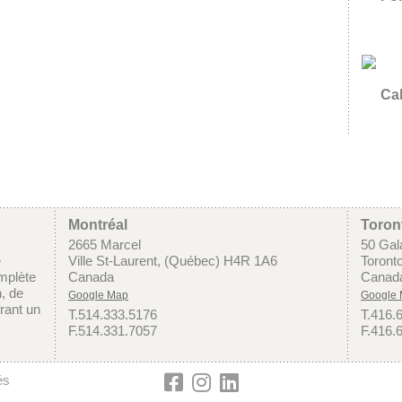
Cal
Montréal
Toron
2665 Marcel
50 Gala
e
Ville St-Laurent, (Québec) H4R 1A6
Toront
mplète
Canada
Canad
n, de
Google Map
Google
frant un
T.514.333.5176
T.416.
F.514.331.7057
F.416.
és